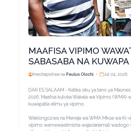
MAAFISA VIPIMO WAWA
SABASABA NA KUWAPA 
Imechapishwa na
Paulus Olochi
•
Jul 04, 2026
DAR ES SALAAM - Katika siku ya tano ya Maonesho
2026, Maafisa kutoka Wakala wa Vipimo (WMA) 
kuwapatia elimu ya vipimo.
Wakiongozwa na Meneja wa WMA Mkoa wa Ki-vip
vipimo wamewaelimisha wajasiariamali wadogo w