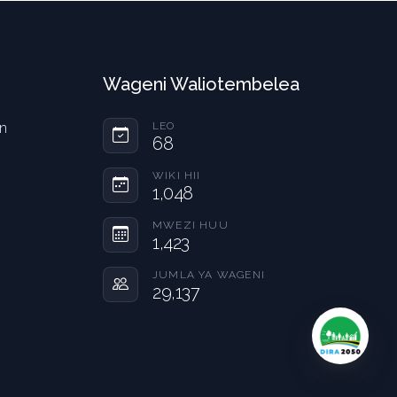
Wageni Waliotembelea
on
LEO
68
WIKI HII
1,048
MWEZI HUU
1,423
JUMLA YA WAGENI
29,137