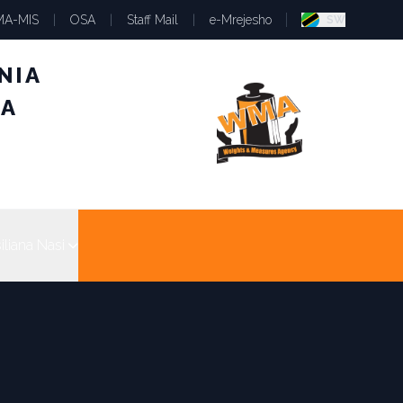
A-MIS
|
OSA
|
Staff Mail
|
e-Mrejesho
SW
NIA
RA
liana Nasi