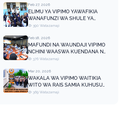
Feb 27, 2026
ELIMU YA VIPIMO YAWAFIKIA
WANAFUNZI WA SHULE YA
SEKONDARI DR. SAMIA DODOMA
390 Watazamaji
Feb 18, 2026
MAFUNDI NA WAUNDAJI VIPIMO
NCHINI WAASWA KUENDANA NA
TEKNOLOJIA
376 Watazamaji
Mar 20, 2026
WAKALA WA VIPIMO WAITIKIA
WITO WA RAIS SAMIA KUHUSU
UPANDAJI MITI
369 Watazamaji