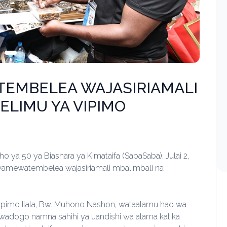
TEMBELEA WAJASIRIAMALI
ELIMU YA VIPIMO
 ya 50 ya Biashara ya Kimataifa (SabaSaba), Julai 2,
wamewatembelea wajasiriamali mbalimbali na
imo Ilala, Bw. Muhono Nashon, wataalamu hao wa
adogo namna sahihi ya uandishi wa alama katika