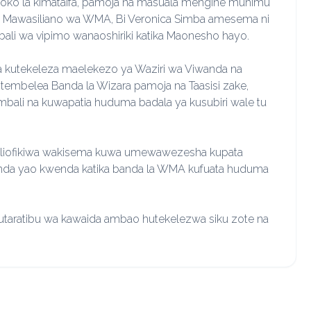
ya soko la kimataifa, pamoja na masuala mengine muhimu
a Mawasiliano wa WMA, Bi Veronica Simba amesema ni
li wa vipimo wanaoshiriki katika Maonesho hayo.
a kutekeleza maelekezo ya Waziri wa Viwanda na
otembelea Banda la Wizara pamoja na Taasisi zake,
bali na kuwapatia huduma badala ya kusubiri wale tu
aliofikiwa wakisema kuwa umewawezesha kupata
anda yao kwenda katika banda la WMA kufuata huduma
 utaratibu wa kawaida ambao hutekelezwa siku zote na