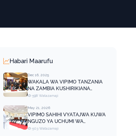
Habari Maarufu
Dec 16, 2025
WAKALA WA VIPIMO TANZANIA
NA ZAMBIA KUSHIRIKIANA
KUSIMAMIA MATUMIZI SAHIHI YA
598 Watazamaji
VIPIMO
May 21, 2026
VIPIMO SAHIHI VYATAJWA KUWA
NGUZO YA UCHUMI WA
VIWANDA
503 Watazamaji