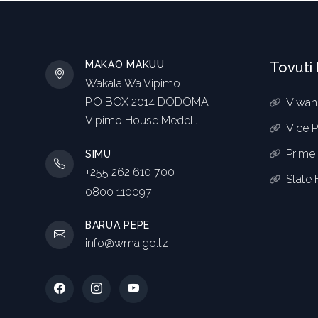
MAKAO MAKUU
Tovuti 
Wakala Wa Vipimo
P.O BOX 2014 DODOMA
Viwan
Vipimo House Medeli.
Vice P
Prime 
SIMU
+255 262 610 700
State
0800 110097
BARUA PEPE
info@wma.go.tz