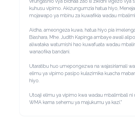
vifungashio vya bidhaa zao ili zikidhi vigezo v
kuhusu vipimo. Akizungumzia hatua hiyo, Menej
mojawapo ya mbinu za kuwafikia wadau mbalimba
Aidha, ameongeza kuwa, hatua hiyo pia imeleng
Biashara, Mhe. Judith Kapinga ambaye awali alip
aliwataka watumishi hao kuwafuata wadau mbalim
wanaofika bandani.
Utaratibu huo umepongezwa na wajasiriamali w
elimu ya vipimo pasipo kulazimika kuacha mab
hiyo.
Utoaji elimu ya vipimo kwa wadau mbalimbali ni
WMA kama sehemu ya majukumu ya kazi."