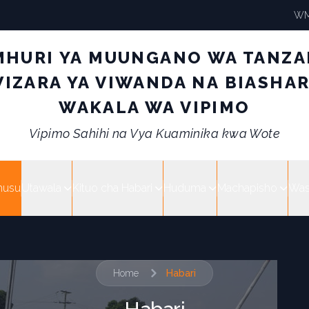
WM
MHURI YA MUUNGANO WA TANZA
IZARA YA VIWANDA NA BIASHA
WAKALA WA VIPIMO
Vipimo Sahihi na Vya Kuaminika kwa Wote
husu
Utawala
Kituo cha Habari
Huduma
Machapisho
Wasi
Home
Habari