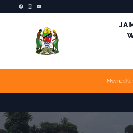
JA
W
Mwanzo
Ku