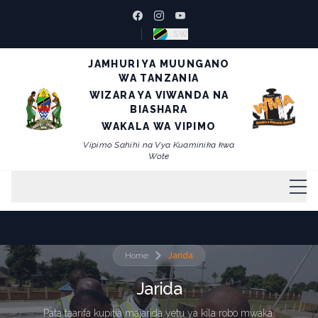
SW
JAMHURI YA MUUNGANO
WA TANZANIA
WIZARA YA VIWANDA NA
BIASHARA
WAKALA WA VIPIMO
Vipimo Sahihi na Vya Kuaminika kwa
Wote
Mwanzo
Home
Jarida
Kuhusu
Jarida
Utawala
Pata taarifa kupitia majarida yetu ya kila robo mwaka.