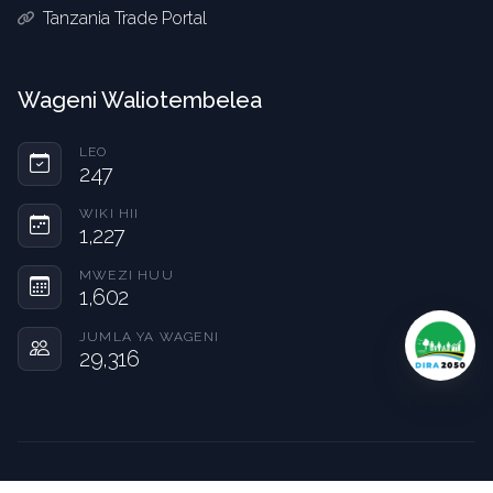
Tanzania Trade Portal
Wageni Waliotembelea
LEO
247
WIKI HII
1,227
MWEZI HUU
1,602
JUMLA YA WAGENI
29,316
© 2026 Wakala wa Vipimo. Haki zote zimehifadhiwa.