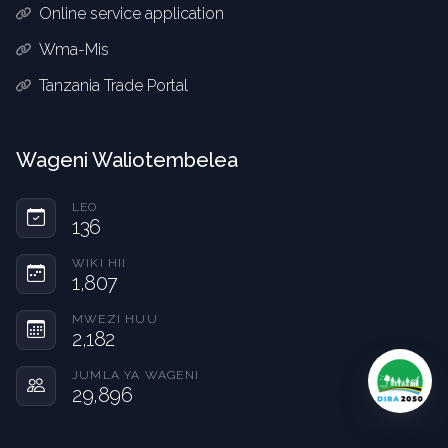
Online service application
Wma-Mis
Tanzania Trade Portal
Wageni Waliotembelea
LEO
136
WIKI HII
1,807
MWEZI HUU
2,182
JUMLA YA WAGENI
29,896