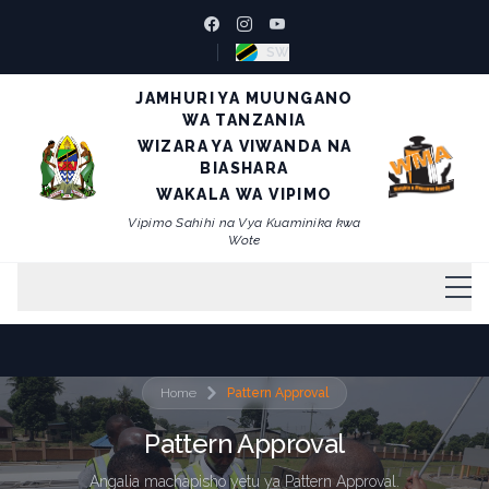
SW
JAMHURI YA MUUNGANO
WA TANZANIA
WIZARA YA VIWANDA NA
BIASHARA
WAKALA WA VIPIMO
Vipimo Sahihi na Vya Kuaminika kwa
Wote
Mwanzo
Home
Pattern Approval
Kuhusu
Pattern Approval
Utawala
Angalia machapisho yetu ya Pattern Approval.